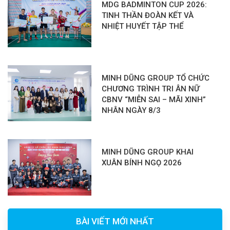
MDG BADMINTON CUP 2026:
TINH THẦN ĐOÀN KẾT VÀ
NHIỆT HUYẾT TẬP THỂ
MINH DŨNG GROUP TỔ CHỨC
CHƯƠNG TRÌNH TRI ÂN NỮ
CBNV “MIỄN SAI – MÃI XINH”
NHÂN NGÀY 8/3
MINH DŨNG GROUP KHAI
XUÂN BÍNH NGỌ 2026
BÀI VIẾT MỚI NHẤT