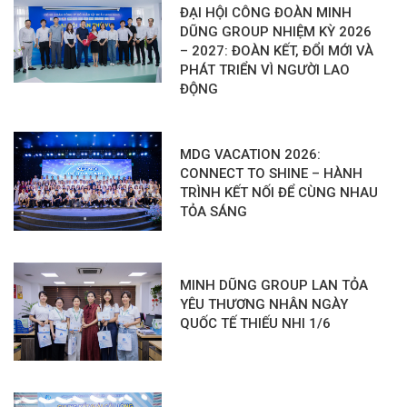
ĐẠI HỘI CÔNG ĐOÀN MINH
DŨNG GROUP NHIỆM KỲ 2026
– 2027: ĐOÀN KẾT, ĐỔI MỚI VÀ
PHÁT TRIỂN VÌ NGƯỜI LAO
ĐỘNG
MDG VACATION 2026:
CONNECT TO SHINE – HÀNH
TRÌNH KẾT NỐI ĐỂ CÙNG NHAU
TỎA SÁNG
MINH DŨNG GROUP LAN TỎA
YÊU THƯƠNG NHÂN NGÀY
QUỐC TẾ THIẾU NHI 1/6