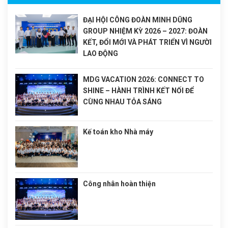
ĐẠI HỘI CÔNG ĐOÀN MINH DŨNG
GROUP NHIỆM KỲ 2026 – 2027: ĐOÀN
KẾT, ĐỔI MỚI VÀ PHÁT TRIỂN VÌ NGƯỜI
LAO ĐỘNG
MDG VACATION 2026: CONNECT TO
SHINE – HÀNH TRÌNH KẾT NỐI ĐỂ
CÙNG NHAU TỎA SÁNG
Kế toán kho Nhà máy
Công nhân hoàn thiện