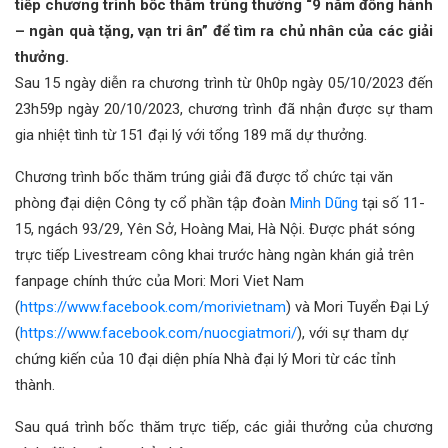
tiếp chương trình bốc thăm trúng thưởng “9 năm đồng hành
– ngàn quà tặng, vạn tri ân” để tìm ra chủ nhân của các giải
thưởng.
Sau 15 ngày diễn ra chương trình từ
0h0p ngày 05/10/2023 đến
23h59p ngày 20/10/2023, chương trình đã nhận được sự tham
gia nhiệt tình từ 151 đại lý với tổng 189 mã dự thưởng.
Chương trình bốc thăm trúng giải đã được tổ chức tại văn
phòng đại diện Công ty cổ phần tập đoàn
Minh Dũng
tại số 11-
15, ngách 93/29, Yên Sở, Hoàng Mai, Hà Nội. Được phát sóng
trực tiếp Livestream công khai trước hàng ngàn khán giả trên
fanpage chính thức của Mori: Mori
Viet Nam
(
https://www.facebook.com/morivietnam
)
và Mori Tuyển Đại Lý
(
https://www.facebook.com/nuocgiatmori/
), với sự tham dự
chứng kiến của 10 đại diện phía Nhà đại lý Mori từ các tỉnh
thành.
Sau quá trình bốc thăm trực tiếp, các giải thưởng của chương