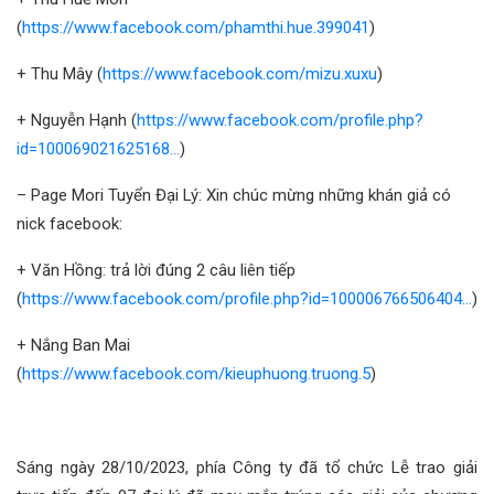
(
https://www.facebook.com/phamthi.hue.399041
)
+ Thu Mây (
https://www.facebook.com/mizu.xuxu
)
+ Nguyễn Hạnh (
https://www.facebook.com/profile.php?
id=100069021625168…
)
– Page Mori Tuyển Đại Lý: Xin chúc mừng những khán giả có
nick facebook:
+ Văn Hồng: trả lời đúng 2 câu liên tiếp
(
https://www.facebook.com/profile.php?id=100006766506404…
)
+ Nắng Ban Mai
(
https://www.facebook.com/kieuphuong.truong.5
)
Sáng ngày 28/10/2023, phía Công ty đã tổ chức Lễ trao giải