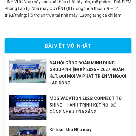
LĨNH VỰC Nhà máy sản xuất hóa chất tẩy rửa, mỹ phẩm... ĐỊA ĐIỂM
Phòng Lab tại Nhà máy QUYỀN LỢI Lương thỏa thuận: 9 – 14
triệu/tháng; Hỗ trợ ăn trưa tại nhà máy; Lương tăng ca khi làm
ngoài giờ, cuối tuần; Lương tháng 13, thưởng Lễ, Tết;...
BÀI VIẾT MỚI NHẤT
ĐẠI HỘI CÔNG ĐOÀN MINH DŨNG
GROUP NHIỆM KỲ 2026 – 2027: ĐOÀN
KẾT, ĐỔI MỚI VÀ PHÁT TRIỂN VÌ NGƯỜI
LAO ĐỘNG
MDG VACATION 2026: CONNECT TO
SHINE – HÀNH TRÌNH KẾT NỐI ĐỂ
CÙNG NHAU TỎA SÁNG
Kế toán kho Nhà máy