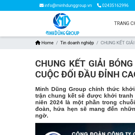
info@minhdunggroup.vn
02435162996
TRANG C
Home
Tin doanh nghiệp
CHUNG KẾT GIẢI
CHUNG KẾT GIẢI BÓNG
CUỘC ĐỐI ĐẦU ĐỈNH CA
Minh Dũng Group chính thức khởi
trận chung kết sẽ được khởi tranh
niên 2024 là một phần trong chuỗ
đoàn, hứa hẹn sẽ mang đến những 
ngờ.