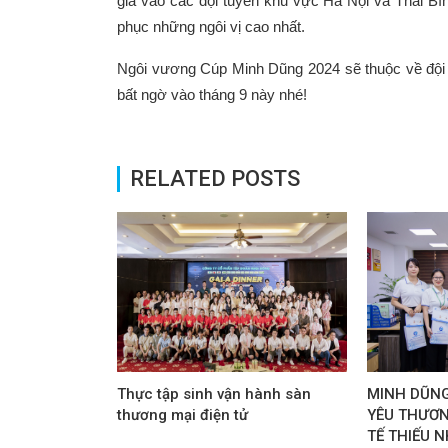
gia vào các đội tuyển khu vực Hà Nội và Thái Bìn
phục những ngôi vị cao nhất.
Ngôi vương Cúp Minh Dũng 2024 sẽ thuộc về đội 
bất ngờ vào tháng 9 này nhé!
RELATED POSTS
Thực tập sinh vận hành sàn
MINH DŨNG
thương mại điện tử
YÊU THƯƠ
TẾ THIẾU N