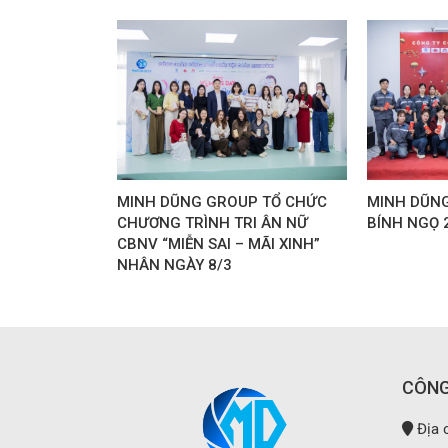
MINH DŨNG GROUP TỔ CHỨC
MINH DŨNG
CHƯƠNG TRÌNH TRI ÂN NỮ
BÍNH NGỌ 
CBNV “MIỄN SAI – MÃI XINH”
NHÂN NGÀY 8/3
CÔNG
Địa c