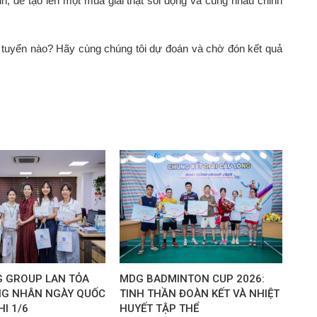
h, để tạo lên một mùa giải thật sôi động và cùng nhau chinh
tuyển nào? Hãy cùng chúng tôi dự đoán và chờ đón kết quả
 GROUP LAN TỎA
MDG BADMINTON CUP 2026:
NG NHÂN NGÀY QUỐC
TINH THẦN ĐOÀN KẾT VÀ NHIỆT
HI 1/6
HUYẾT TẬP THỂ