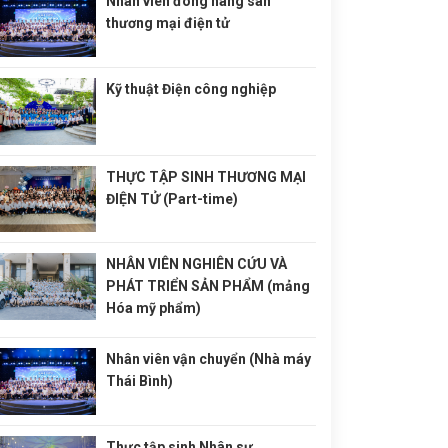
Nhân viên đóng hàng sàn
thương mại điện tử
Kỹ thuật Điện công nghiệp
THỰC TẬP SINH THƯƠNG MẠI
ĐIỆN TỬ (Part-time)
NHÂN VIÊN NGHIÊN CỨU VÀ
PHÁT TRIỂN SẢN PHẨM (mảng
Hóa mỹ phẩm)
Nhân viên vận chuyển (Nhà máy
Thái Bình)
Thực tập sinh Nhân sự