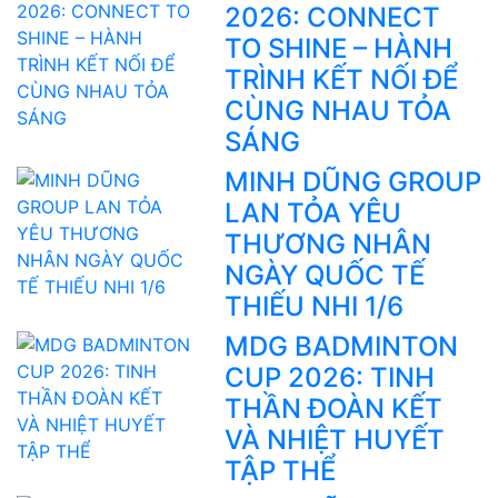
2026: CONNECT
TO SHINE – HÀNH
TRÌNH KẾT NỐI ĐỂ
CÙNG NHAU TỎA
SÁNG
MINH DŨNG GROUP
LAN TỎA YÊU
THƯƠNG NHÂN
NGÀY QUỐC TẾ
THIẾU NHI 1/6
MDG BADMINTON
CUP 2026: TINH
THẦN ĐOÀN KẾT
VÀ NHIỆT HUYẾT
TẬP THỂ