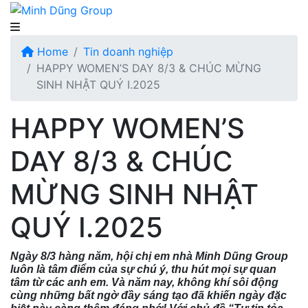
Home
Tin doanh nghiệp
HAPPY WOMEN’S DAY 8/3 & CHÚC MỪNG
SINH NHẬT QUÝ I.2025
HAPPY WOMEN’S
DAY 8/3 & CHÚC
MỪNG SINH NHẬT
QUÝ I.2025
Ngày 8/3 hàng năm, hội chị em nhà Minh Dũng Group
luôn là tâm điểm của sự chú ý, thu hút mọi sự quan
tâm từ các anh em. Và năm nay, không khí sôi động
cùng những bất ngờ đầy sáng tạo đã khiến ngày đặc