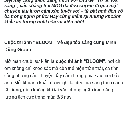
biệt này càng thêm đáng nhớ! Với chủ đề “Tự tin tỏa
sáng”, các chàng trai MDG đã đưa chị em đi qua một
chuyến tàu lượn cảm xúc tuyệt vời – từ bất ngờ đến vỡ
òa trong hạnh phúc! Hãy cùng điểm lại những khoảnh
khắc ấn tượng nhất của sự kiện nhé!
Cuộc thi ảnh “BLOOM – Vẻ đẹp tỏa sáng cùng Minh
Dũng Group”
Mở màn chuỗi sự kiện là
cuộc thi ảnh “BLOOM”
, nơi chị
em không chỉ khoe sắc mà còn thể hiện thần thái, cá tính
cùng những câu chuyện đầy cảm hứng phía sau mỗi bức
ảnh. Mỗi khoảnh khắc được ghi lại đều tỏa sáng theo cách
rất riêng, giúp không khí tại văn phòng ngập tràn năng
lượng tích cực trong mùa 8/3 này!